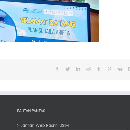
Facebook
Twitter
LinkedIn
Reddit
Tumblr
Pinterest
Vk
PAUTAN PANTAS
Laman Web Rasmi USIM