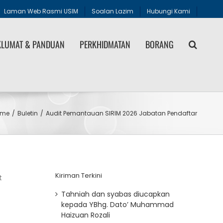
Laman Web Rasmi USIM
Soalan Lazim
Hubungi Kami
LUMAT & PANDUAN
PERKHIDMATAN
BORANG
ome
/
Buletin
/
Audit Pemantauan SIRIM 2026 Jabatan Pendaftar
Kiriman Terkini
t
Tahniah dan syabas diucapkan
kepada YBhg. Dato’ Muhammad
Haizuan Rozali