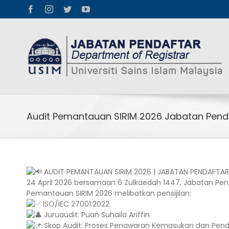
Skip
Facebook
Instagram
Twitter
YouTube
to
content
Audit Pemantauan SIRIM 2026 Jabatan Pend
AUDIT PEMANTAUAN SIRIM 2026 | JABATAN PENDAFTAR
24 April 2026 bersamaan 6 Zulkaedah 1447, Jabatan Penda
Pemantauan SIRIM 2026 melibatkan pensijilan:
ISO/IEC 27001:2022
Juruaudit: Puan Suhaila Ariffin
Skop Audit: Proses Penawaran Kemasukan dan Penda