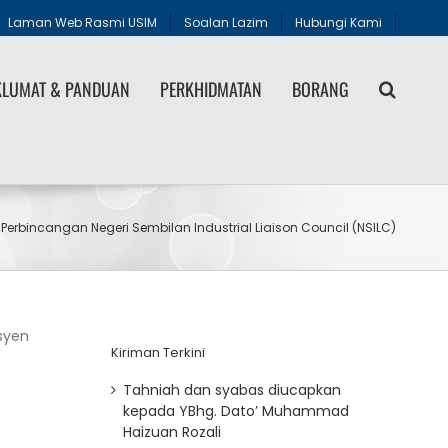
Laman Web Rasmi USIM
Soalan Lazim
Hubungi Kami
LUMAT & PANDUAN
PERKHIDMATAN
BORANG
 Perbincangan Negeri Sembilan Industrial Liaison Council (NSILC)
ksyen
Kiriman Terkini
Tahniah dan syabas diucapkan
kepada YBhg. Dato’ Muhammad
Haizuan Rozali