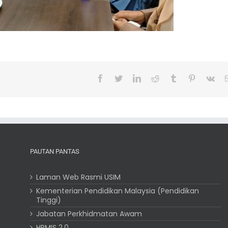
Facebook
Twitter
LinkedIn
Reddit
Tumblr
Pinterest
Vk
PAUTAN PANTAS
Laman Web Rasmi USIM
Kementerian Pendidikan Malaysia (Pendidikan
Tinggi)
Jabatan Perkhidmatan Awam
HRMIS 2.0