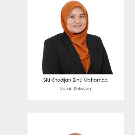
PENOLONG PENDAFTAR KANAN
N10
: sitikhadijah@usim.edu.my
e-mel
:06-798 8126
no. tel.
Siti Khadijah Binti Mohamad
Ketua Seksyen