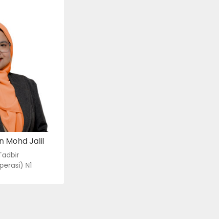
TADBIR
PERASI) N1
m.edu.my
e-mel
no. tel.
in Mohd Jalil
adbir
erasi) N1