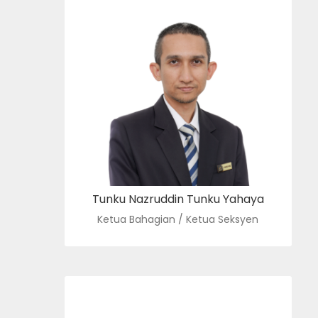
TIMBALAN PENDAFTAR N12
: tunkunaz@usim.edu.my
e-mel
: 06-798 8128
no. tel.
Tunku Nazruddin Tunku Yahaya
Ketua Bahagian / Ketua Seksyen