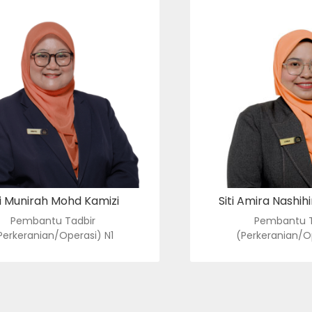
PEMBANTU TADBIR
PEMBANTU 
KERANIAN/OPERASI) N1
(PERKERANIAN/O
nirah@usim.edu.my
e-mel
: amiranashihin@usi
: 06-798 8164
no. tel.
: 06-798 8149
ti Munirah Mohd Kamizi
Siti Amira Nashih
Pembantu Tadbir
Pembantu T
Perkeranian/Operasi) N1
(Perkeranian/Op