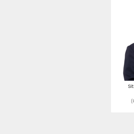
(PER
: mu
Si
(