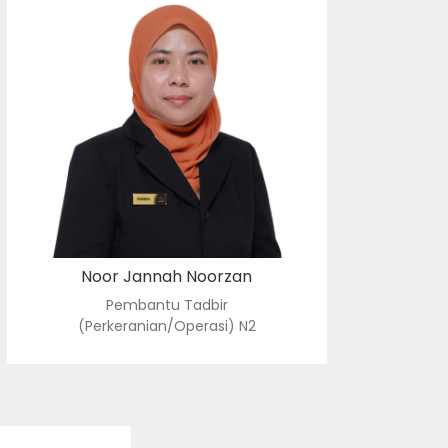
PEMBANTU TADBIR
(PERKERANIAN/OPERASI) N2
: noorjannah@usim.edu.my
e-mel
: 06798 8129
no. tel.
Noor Jannah Noorzan
Pembantu Tadbir
(Perkeranian/Operasi) N2