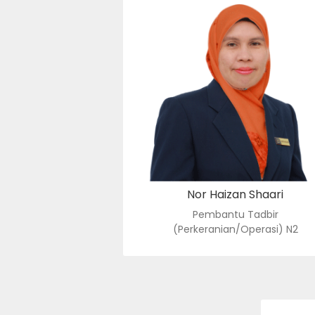
PEMBANTU TADBIR
(PERKERANIAN/OPERASI) N
: norhaizanshaari@usim.edu.my
e-
: 06-798 8018
no. tel.
Nor Haizan Shaari
Pembantu Tadbir
(Perkeranian/Operasi) N2