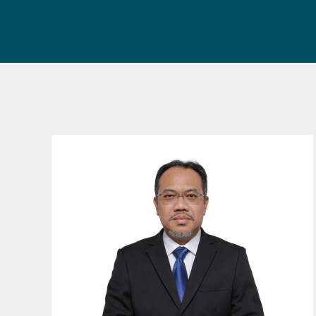
TIMBALAN PENDAFTAR KANAN N13
: ketua.jp@usim.edu.my
e-mel
: 06-798 8019
no. tel.