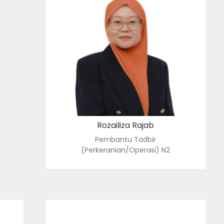
PEMBANTU TADBIR
(PERKERANIAN/OPERASI) N2
: rozailiza@usim.edu.my
e-mel
: 06-798 8113
no. tel.
Rozailiza Rajab
Pembantu Tadbir
(Perkeranian/Operasi) N2