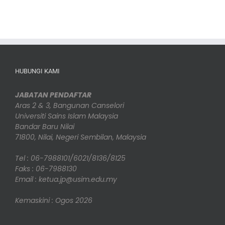
HUBUNGI KAMI
JABATAN PENDAFTAR
Aras 2 & 3, Bangunan Canselori
Universiti Sains Islam Malaysia
Bandar Baru Nilai
71800, Nilai, Negeri Sembilan, Malaysia
Tel : 06-7988101/6021/8136/8125
Faks : 06-7988130
Email : ketua.jp@usim.edu.my
Kemaskini : Ogos 2026