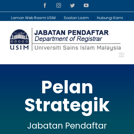
Skip
Facebook
Instagram
Twitter
YouTube
to
content
Laman Web Rasmi USIM
Soalan Lazim
Hubungi Kami
Pelan
Strategik
Jabatan Pendaftar