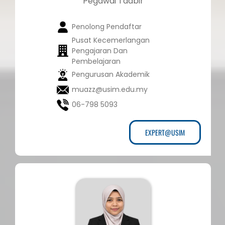
Pegawai Tadbir
Penolong Pendaftar
Pusat Kecemerlangan
Pengajaran Dan
Pembelajaran
Pengurusan Akademik
muazz@usim.edu.my
06-798 5093
EXPERT@USIM