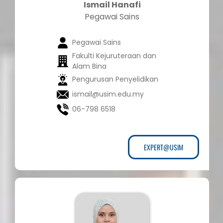
Ismail Hanafi
Pegawai Sains
Pegawai Sains
Fakulti Kejuruteraan dan
Alam Bina
Pengurusan Penyelidikan
ismail@usim.edu.my
06-798 6518
EXPERT@USIM