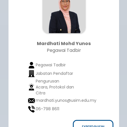
Mardhati Mohd Yunos
Pegawai Tadbir
Pegawai Tadbir
Jabatan Pendaftar
Pengurusan
Acara, Protokol dan
Citra
mardhati.yunos@usim.edu.my
06-798 8611
EXPERT@USIM