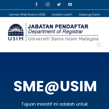
Skip
Facebook
Instagram
Twitter
YouTube
to
content
Laman Web Rasmi USIM
Soalan Lazim
Hubungi Kami
SME@USIM
Tujuan inisiatif ini adalah untuk