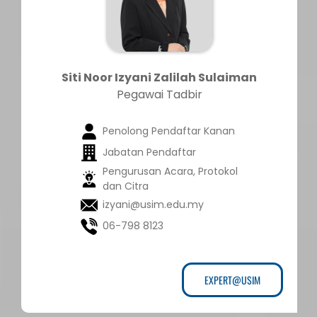
Siti Noor Izyani Zalilah Sulaiman
Pegawai Tadbir
Penolong Pendaftar Kanan
Jabatan Pendaftar
Pengurusan Acara, Protokol
dan Citra
izyani@usim.edu.my
06-798 8123
EXPERT@USIM