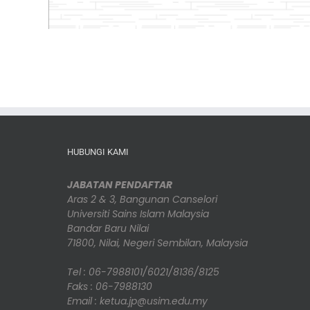
HUBUNGI KAMI
JABATAN PENDAFTAR
Aras 2 & 3, Bangunan Canselori
Universiti Sains Islam Malaysia
Bandar Baru Nilai
71800, Nilai, Negeri Sembilan, Malaysia
Tel : 06-7988101/6021/8136/8125
Faks : 06-7988130
Email : ketua.jp@usim.edu.my