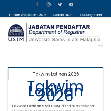
Skip
Facebook
Instagram
Twitter
YouTube
to
content
Laman Web Rasmi USIM
Soalan Lazim
Hubungi Kami
Takwim Latihan 2026
Takwim
Latihan
2026
Takwim Latihan Staf USIM
disediakan sebagai